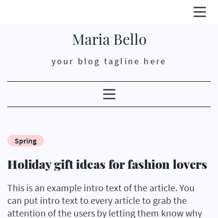
Click
here
Maria Bello
open
or
your blog tagline here
close
prim
men
Clicking
here
opens
or
Spring
closes
secondary
Holiday gift ideas for fashion lovers
menu
This is an example intro text of the article. You
can put intro text to every article to grab the
attention of the users by letting them know why