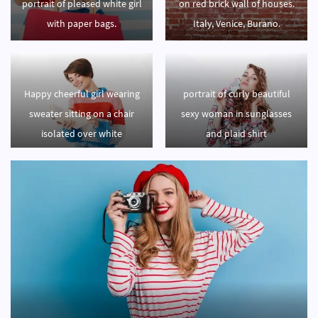
portrait of pleased white girl
on red brick wall of houses.
with paper bags.
Italy, Venice, Burano.
Happy cheerful girl wearing
portrait of curly beautiful
sweater sitting on a chair
sexy woman in sunglasses
isolated over white
and plaid shirt
background, reading a book